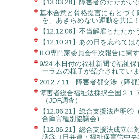
【13.03.28】障害者のたた
基本合意と骨格提言にもとづく
を。あきらめない運動を共に
【12.12.06】不当解雇とたた
【12.10.31】あの日を忘れて
ILO専門家委員会年次報告に関
9/24 本日付の福祉新聞で福祉
ーラムの様子が紹介されてい
2012.7.11 障害者都交渉（障
障害者総合福祉法採択全国２１
（JDF調査）
【12.06.21】総合支援法声明
合障害種別協議会）
【12.06.21】総合支援法成立
話③（日弁連・福祉保育労中央